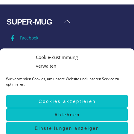
SUPER-MUG
Back
To
Facebook
Top
Impressum
Cookie-Zustimmung
verwalten
Datenschutz
Wir verwenden Cookies, um unsere Website und unseren Service zu
optimieren.
AGB
Cookies akzeptieren
Vertrag widerrufen
Ablehnen
©
Super-Mug
2026
design by
www.grafik-ewald.de
Einstellungen anzeigen