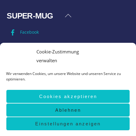
SUPER-MUG
Back
To
Facebook
Top
Impressum
Cookie-Zustimmung
verwalten
Datenschutz
Wir verwenden Cookies, um unsere Website und unseren Service zu
optimieren.
AGB
Cookies akzeptieren
Vertrag widerrufen
Ablehnen
©
Super-Mug
2026
design by
www.grafik-ewald.de
Einstellungen anzeigen